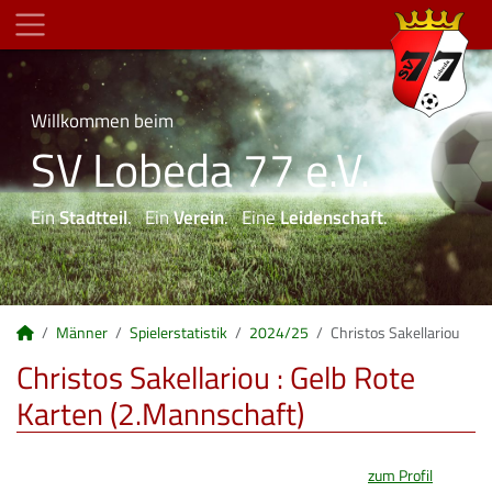
Willkommen beim
SV Lobeda 77 e.V.
Ein
Stadtteil
. Ein
Verein
. Eine
Leidenschaft
.
Männer
Spielerstatistik
2024/25
Christos Sakellariou
Christos Sakellariou : Gelb Rote
Karten (2.Mannschaft)
zum Profil