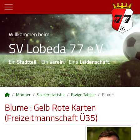
Willkommen beim
SV Lobeda 77 e.V.
Ein
Stadtteil
. Ein
Verein
. Eine
Leidenschaft
.
Männer
Spielerstatistik
Ewige Tabelle
Blume
Blume : Gelb Rote Karten
(Freizeitmannschaft Ü35)