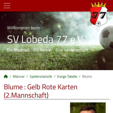
Willkommen beim
SV Lobeda 77 e.V.
Ein
Stadtteil
. Ein
Verein
. Eine
Leidenschaft
.
Männer
Spielerstatistik
Ewige Tabelle
Blume
Blume : Gelb Rote Karten
(2.Mannschaft)