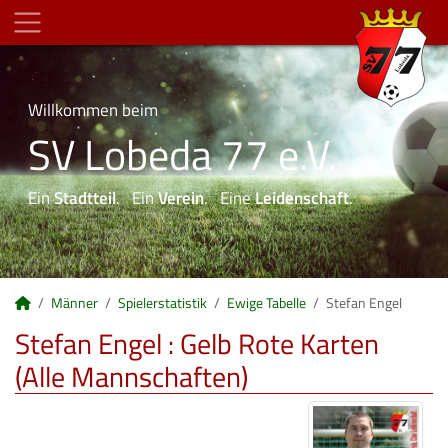
Willkommen beim
SV Lobeda 77 e.V.
Ein
Stadtteil
. Ein
Verein
. Eine
Leidenschaft
.
Männer
Spielerstatistik
Ewige Tabelle
Stefan Engel
Stefan Engel : Gelb Rote Karten
(Alle Mannschaften)