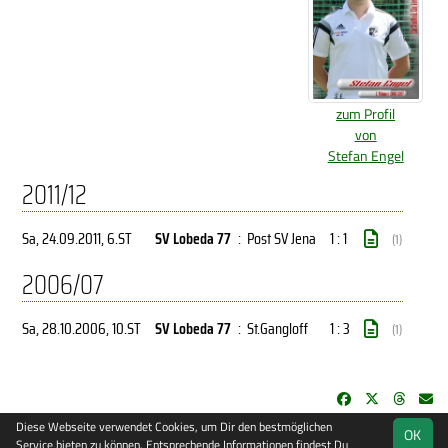
zum Profil
von
Stefan Engel
2011/12
Sa, 24.09.2011
, 6.ST
SV Lobeda 77
:
Post SV Jena
1 : 1
(1)
2006/07
Sa, 28.10.2006
, 10.ST
SV Lobeda 77
:
St.Gangloff
1 : 3
(1)
Diese Webseite verwendet Cookies, um Dir den bestmöglichen
OK
soccero.de
Service bieten zu können. Entsprechende Informationen findest Du