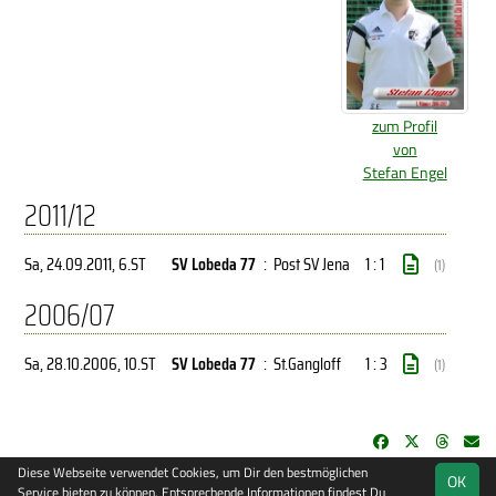
zum Profil
von
Stefan Engel
2011/12
Sa, 24.09.2011
, 6.ST
SV Lobeda 77
:
Post SV Jena
1 : 1
(1)
2006/07
Sa, 28.10.2006
, 10.ST
SV Lobeda 77
:
St.Gangloff
1 : 3
(1)
Diese Webseite verwendet Cookies, um Dir den bestmöglichen
OK
soccero.de
Service bieten zu können. Entsprechende Informationen findest Du