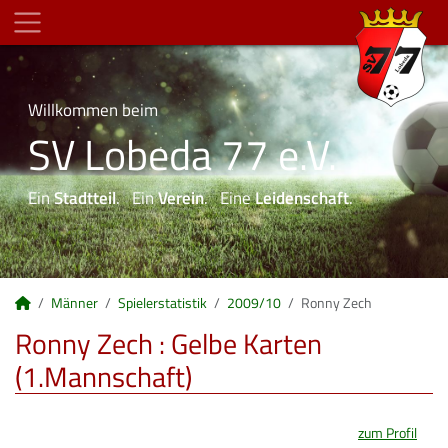
Willkommen beim
SV Lobeda 77 e.V.
Ein
Stadtteil
. Ein
Verein
. Eine
Leidenschaft
.
Männer
Spielerstatistik
2009/10
Ronny Zech
Ronny Zech : Gelbe Karten
(1.Mannschaft)
zum Profil