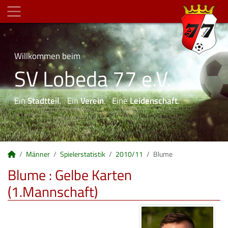
Willkommen beim
SV Lobeda 77 e.V.
Ein
Stadtteil
. Ein
Verein
. Eine
Leidenschaft
.
Männer
Spielerstatistik
2010/11
Blume
Blume : Gelbe Karten
(1.Mannschaft)