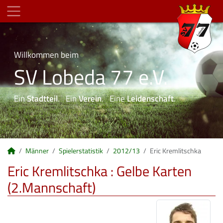
Willkommen beim
SV Lobeda 77 e.V.
Ein
Stadtteil
. Ein
Verein
. Eine
Leidenschaft
.
Männer
Spielerstatistik
2012/13
Eric Kremlitschka
Eric Kremlitschka : Gelbe Karten
(2.Mannschaft)