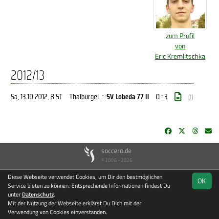
zum Profil
von
Eric Kremlitschka
2012/13
Sa, 13.10.2012
, 8.ST
Thalbürgel
:
SV Lobeda 77 II
0 : 3
(1)
soccero.de
© 2006 - 2026
Besucherstatistik
Kontakt
Impressum
Datenschutz
Diese Webseite verwendet Cookies, um Dir den bestmöglichen
OK
Service bieten zu können. Entsprechende Informationen findest Du
unter
Datenschutz
.
Mit der Nutzung der Webseite erklärst Du Dich mit der
Verwendung von Cookies einverstanden.