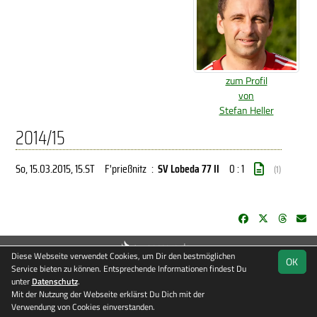
zum Profil
von
Stefan Heller
2014/15
So, 15.03.2015
, 15.ST
F'prießnitz
:
SV Lobeda 77 II
0 : 1
(1)
soccero.de
Diese Webseite verwendet Cookies, um Dir den bestmöglichen
OK
© 2006 - 2026
Service bieten zu können. Entsprechende Informationen findest Du
unter
Datenschutz
Besucherstatistik
.
Kontakt
Impressum
Datenschutz
Mit der Nutzung der Webseite erklärst Du Dich mit der
Verwendung von Cookies einverstanden.