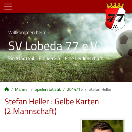
Willkommen beim
SV Lobeda 77 e.V.
Ein
Stadtteil
. Ein
Verein
. Eine
Leidenschaft
.
Männer
Spielerstatistik
2014/15
Stefan Heller
Stefan Heller : Gelbe Karten
(2.Mannschaft)