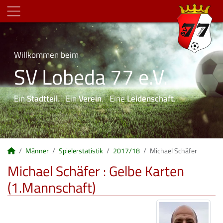
Willkommen beim
SV Lobeda 77 e.V.
Ein
Stadtteil
. Ein
Verein
. Eine
Leidenschaft
.
Männer
Spielerstatistik
2017/18
Michael Schäfer
Michael Schäfer : Gelbe Karten
(1.Mannschaft)