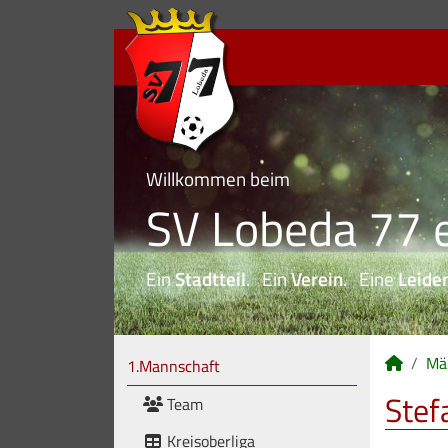
Willkommen beim
SV Lobeda 77 e
Ein
Stadtteil
. Ein
Verein
. Eine
Leide
Mä
1.Mannschaft
Stef
Team
Kreisoberliga