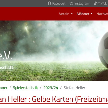
Facebook
Instagram
TikTok
Verein
Männer
Nachw
.V.
nschaft
.
nner
Spielerstatistik
2023/24
Stefan Heller
an Heller : Gelbe Karten (Freizei