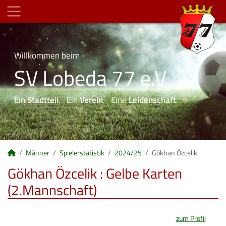
Willkommen beim
SV Lobeda 77 e.V.
Ein
Stadtteil
. Ein
Verein
. Eine
Leidenschaft
.
Männer
Spielerstatistik
2024/25
Gökhan Özcelik
Gökhan Özcelik : Gelbe Karten
(2.Mannschaft)
zum Profil