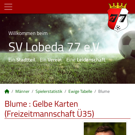
Willkommen beim
SV Lobeda 77 e.V.
Ein
Stadtteil
. Ein
Verein
. Eine
Leidenschaft
.
Männer
Spielerstatistik
Ewige Tabelle
Blume
Blume : Gelbe Karten
(Freizeitmannschaft Ü35)