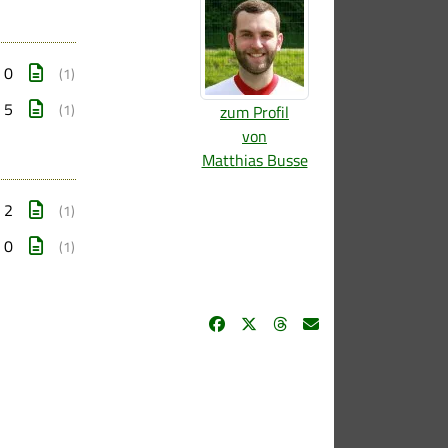
: 0
(1)
: 5
(1)
zum Profil
von
Matthias Busse
: 2
(1)
: 0
(1)