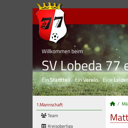
Willkommen beim
SV Lobeda 77 e
Ein
Stadtteil
. Ein
Verein
. Eine
Leide
Mä
1.Mannschaft
Matt
Team
Kreisoberliga