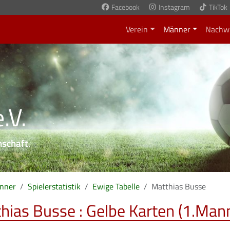
Facebook
Instagram
TikTok
Verein
Männer
Nachw
.V.
nschaft
.
nner
Spielerstatistik
Ewige Tabelle
Matthias Busse
hias Busse : Gelbe Karten (1.Man