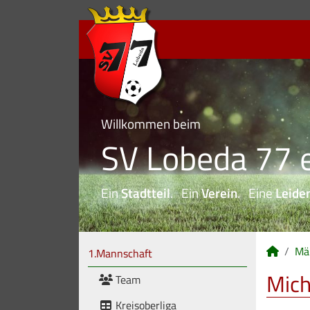
Willkommen beim
SV Lobeda 77 e
Ein
Stadtteil
. Ein
Verein
. Eine
Leide
Mä
1.Mannschaft
Mich
Team
Kreisoberliga