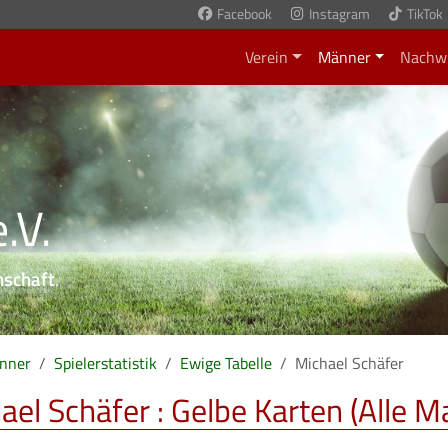
Facebook
Instagram
TikTok
Verein
Männer
Nachw
.V.
nschaft
.
nner
Spielerstatistik
Ewige Tabelle
Michael Schäfer
ael Schäfer : Gelbe Karten (Alle 