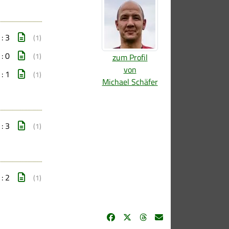
 : 3
(1)
 : 0
(1)
zum Profil
von
 : 1
(1)
Michael Schäfer
 : 3
(1)
 : 2
(1)