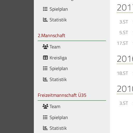
201
Spielplan
Statistik
3.ST
5.ST
2.Mannschaft
17.ST
Team
201
Kreisliga
Spielplan
18.ST
Statistik
201
Freizeitmannschaft Ü35
3.ST
Team
Spielplan
Statistik