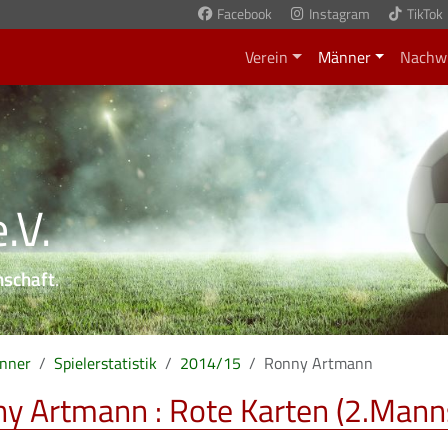
Facebook
Instagram
TikTok
Verein
Männer
Nachw
.V.
nschaft
.
nner
Spielerstatistik
2014/15
Ronny Artmann
y Artmann : Rote Karten (2.Mann