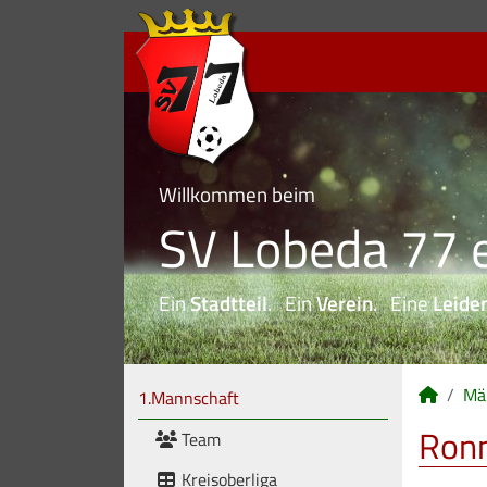
Willkommen beim
SV Lobeda 77 e
Ein
Stadtteil
. Ein
Verein
. Eine
Leide
Mä
1.Mannschaft
Ronn
Team
Kreisoberliga