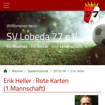
Willkommen beim
SV Lobeda 77 e.V.
Ein
Stadtteil
. Ein
Verein
. Eine
Leidenschaft
.
Männer
Spielerstatistik
2015/16
Erik Heller
Erik Heller : Rote Karten
(1.Mannschaft)