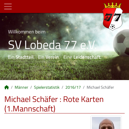
Willkommen beim
SV Lobeda 77 e.V.
Ein
Stadtteil
. Ein
Verein
. Eine
Leidenschaft
.
Männer
Spielerstatistik
2016/17
Michael Schäfer
Michael Schäfer : Rote Karten
(1.Mannschaft)