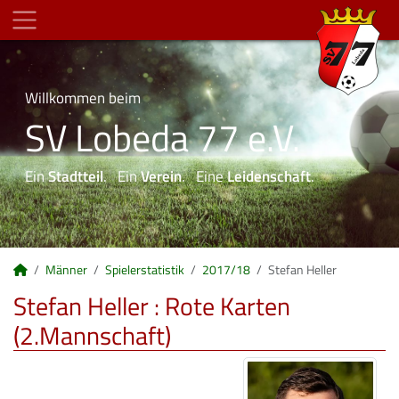
Willkommen beim
SV Lobeda 77 e.V.
Ein
Stadtteil
. Ein
Verein
. Eine
Leidenschaft
.
Männer
Spielerstatistik
2017/18
Stefan Heller
Stefan Heller : Rote Karten
(2.Mannschaft)