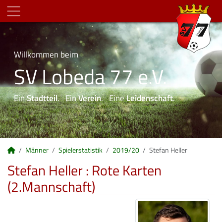
Willkommen beim
SV Lobeda 77 e.V.
Ein
Stadtteil
. Ein
Verein
. Eine
Leidenschaft
.
Männer
Spielerstatistik
2019/20
Stefan Heller
Stefan Heller : Rote Karten
(2.Mannschaft)