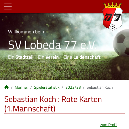
Willkommen beim
SV Lobeda 77 e.V.
Ein
Stadtteil
. Ein
Verein
. Eine
Leidenschaft
.
Männer
Spielerstatistik
2022/23
Sebastian Koch
Sebastian Koch : Rote Karten
(1.Mannschaft)
zum Profil