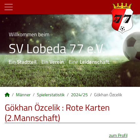
Willkommen beim
SV Lobeda 77 e.V.
Ein
Stadtteil
. Ein
Verein
. Eine
Leidenschaft
.
Männer
Spielerstatistik
2024/25
Gökhan Özcelik
Gökhan Özcelik : Rote Karten
(2.Mannschaft)
zum Profil