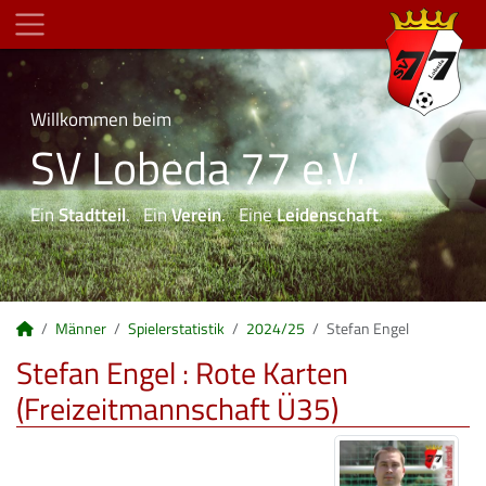
Willkommen beim
SV Lobeda 77 e.V.
Ein
Stadtteil
. Ein
Verein
. Eine
Leidenschaft
.
Männer
Spielerstatistik
2024/25
Stefan Engel
Stefan Engel : Rote Karten
(Freizeitmannschaft Ü35)