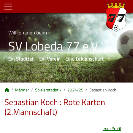
Willkommen beim
SV Lobeda 77 e.V.
Ein
Stadtteil
. Ein
Verein
. Eine
Leidenschaft
.
Männer
Spielerstatistik
2024/25
Sebastian Koch
Sebastian Koch : Rote Karten
(2.Mannschaft)
zum Profil