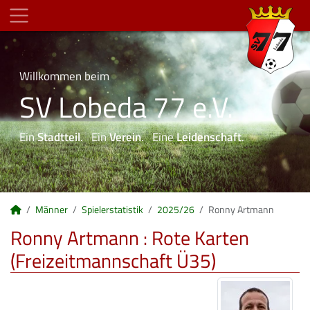
Willkommen beim
SV Lobeda 77 e.V.
Ein
Stadtteil
. Ein
Verein
. Eine
Leidenschaft
.
Männer
Spielerstatistik
2025/26
Ronny Artmann
Ronny Artmann : Rote Karten
(Freizeitmannschaft Ü35)