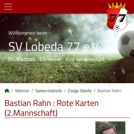
Willkommen beim
SV Lobeda 77 e.V.
Ein
Stadtteil
. Ein
Verein
. Eine
Leidenschaft
.
Männer
Spielerstatistik
Ewige Tabelle
Bastian Rahn
Bastian Rahn : Rote Karten
(2.Mannschaft)