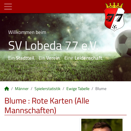
Willkommen beim
SV Lobeda 77 e.V.
Ein
Stadtteil
. Ein
Verein
. Eine
Leidenschaft
.
Männer
Spielerstatistik
Ewige Tabelle
Blume
Blume : Rote Karten (Alle
Mannschaften)