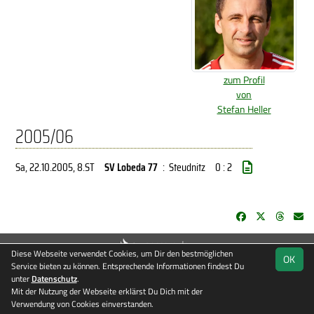
zum Profil
von
Stefan Heller
2005/06
Sa, 22.10.2005
, 8.ST
SV Lobeda 77
:
Steudnitz
0 : 2
soccero.de
Diese Webseite verwendet Cookies, um Dir den bestmöglichen
OK
© 2006 - 2026
Service bieten zu können. Entsprechende Informationen findest Du
unter
Datenschutz
Besucherstatistik
.
Kontakt
Impressum
Datenschutz
Mit der Nutzung der Webseite erklärst Du Dich mit der
Verwendung von Cookies einverstanden.