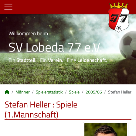
Willkommen beim
SV Lobeda 77 e.V.
Ein
Stadtteil
. Ein
Verein
. Eine
Leidenschaft
.
Männer
Spielerstatistik
Spiele
2005/06
Stefan Heller
Stefan Heller : Spiele
(1.Mannschaft)