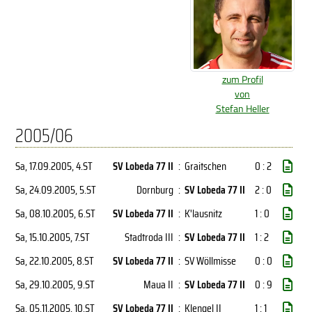
zum Profil
von
Stefan Heller
2005/06
Sa, 17.09.2005
, 4.ST
SV Lobeda 77 II
:
Graitschen
0 : 2
Sa, 24.09.2005
, 5.ST
Dornburg
:
SV Lobeda 77 II
2 : 0
Sa, 08.10.2005
, 6.ST
SV Lobeda 77 II
:
K'lausnitz
1 : 0
Sa, 15.10.2005
, 7.ST
Stadtroda III
:
SV Lobeda 77 II
1 : 2
Sa, 22.10.2005
, 8.ST
SV Lobeda 77 II
:
SV Wöllmisse
0 : 0
Sa, 29.10.2005
, 9.ST
Maua II
:
SV Lobeda 77 II
0 : 9
Sa, 05.11.2005
, 10.ST
SV Lobeda 77 II
:
Klengel II
1 : 1