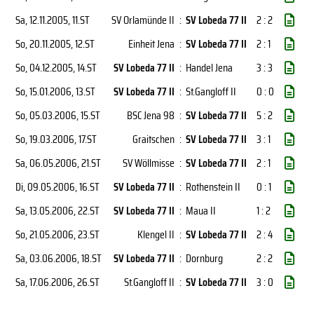
Sa, 12.11.2005
, 11.ST
SV Orlamünde II
:
SV Lobeda 77 II
2 : 2
So, 20.11.2005
, 12.ST
Einheit Jena
:
SV Lobeda 77 II
2 : 1
So, 04.12.2005
, 14.ST
SV Lobeda 77 II
:
Handel Jena
3 : 3
So, 15.01.2006
, 13.ST
SV Lobeda 77 II
:
St.Gangloff II
0 : 0
So, 05.03.2006
, 15.ST
BSC Jena 98
:
SV Lobeda 77 II
5 : 2
So, 19.03.2006
, 17.ST
Graitschen
:
SV Lobeda 77 II
3 : 1
Sa, 06.05.2006
, 21.ST
SV Wöllmisse
:
SV Lobeda 77 II
2 : 1
Di, 09.05.2006
, 16.ST
SV Lobeda 77 II
:
Rothenstein II
0 : 1
Sa, 13.05.2006
, 22.ST
SV Lobeda 77 II
:
Maua II
1 : 2
So, 21.05.2006
, 23.ST
Klengel II
:
SV Lobeda 77 II
2 : 4
Sa, 03.06.2006
, 18.ST
SV Lobeda 77 II
:
Dornburg
2 : 2
Sa, 17.06.2006
, 26.ST
St.Gangloff II
:
SV Lobeda 77 II
3 : 0