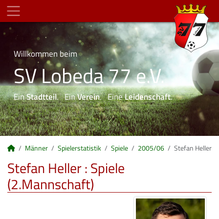
Willkommen beim
SV Lobeda 77 e.V.
Ein
Stadtteil
. Ein
Verein
. Eine
Leidenschaft
.
Männer
Spielerstatistik
Spiele
2005/06
Stefan Heller
Stefan Heller : Spiele
(2.Mannschaft)