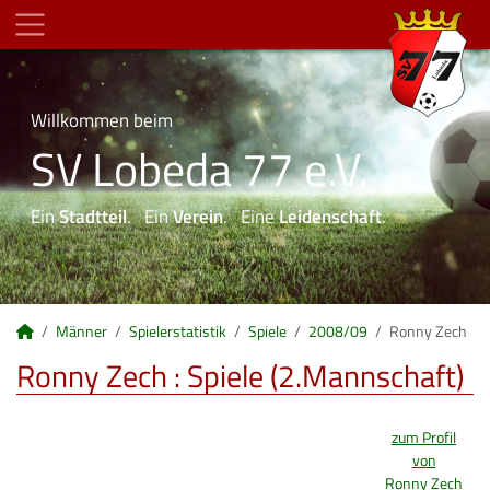
Willkommen beim
SV Lobeda 77 e.V.
Ein
Stadtteil
. Ein
Verein
. Eine
Leidenschaft
.
Männer
Spielerstatistik
Spiele
2008/09
Ronny Zech
Ronny Zech : Spiele (2.Mannschaft)
zum Profil
von
Ronny Zech