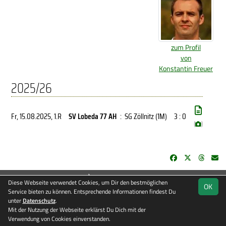
zum Profil
von
Konstantin Freuer
2025/26
Fr, 15.08.2025
, 1.R
SV Lobeda 77 AH
:
SG Zöllnitz (1M)
3 : 0
(
)
soccero.de
Diese Webseite verwendet Cookies, um Dir den bestmöglichen
OK
© 2006 - 2026
Service bieten zu können. Entsprechende Informationen findest Du
unter
Datenschutz
.
Besucherstatistik
Kontakt
Impressum
Datenschutz
Mit der Nutzung der Webseite erklärst Du Dich mit der
Verwendung von Cookies einverstanden.