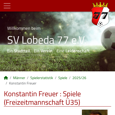
Willkommen beim
SV Lobeda 77 e.V.
Ein
Stadtteil
. Ein
Verein
. Eine
Leidenschaft
.
Männer
Spielerstatistik
Spiele
2025/26
Konstantin Freuer
Konstantin Freuer : Spiele
(Freizeitmannschaft Ü35)