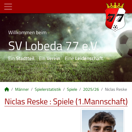
Willkommen beim
SV Lobeda 77 e.V.
Ein
Stadtteil
. Ein
Verein
. Eine
Leidenschaft
.
Männer
Spielerstatistik
Spiele
2025/26
Niclas Reske
Niclas Reske : Spiele (1.Mannschaft)