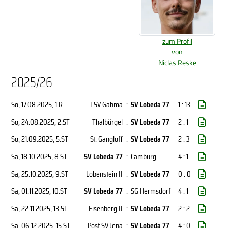
zum Profil
von
Niclas Reske
2025/26
So, 17.08.2025
, 1.R
TSV Gahma
:
SV Lobeda 77
1 : 13
So, 24.08.2025
, 2.ST
Thalbürgel
:
SV Lobeda 77
2 : 1
So, 21.09.2025
, 5.ST
St. Gangloff
:
SV Lobeda 77
2 : 3
Sa, 18.10.2025
, 8.ST
SV Lobeda 77
:
Camburg
4 : 1
Sa, 25.10.2025
, 9.ST
Lobenstein II
:
SV Lobeda 77
0 : 0
Sa, 01.11.2025
, 10.ST
SV Lobeda 77
:
SG Hermsdorf
4 : 1
Sa, 22.11.2025
, 13.ST
Eisenberg II
:
SV Lobeda 77
2 : 2
Sa, 06.12.2025
, 15.ST
Post SV Jena
:
SV Lobeda 77
4 : 0