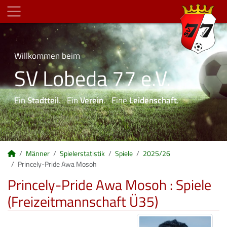
Willkommen beim
SV Lobeda 77 e.V.
Ein
Stadtteil
. Ein
Verein
. Eine
Leidenschaft
.
Männer
Spielerstatistik
Spiele
2025/26
Princely-Pride Awa Mosoh
Princely-Pride Awa Mosoh : Spiele
(Freizeitmannschaft Ü35)