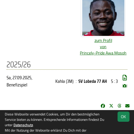
zum Profil
von
Princely-Pride Awa Mosoh
2025/26
Sa, 27.09.2025
,
Kahla (3M)
:
SV Lobeda 77 AH
5 : 3
Benefizspiel
(
)
Diese Webseite verwendet Cookies, um Dir den bestmöglichen
OK
soccero.de
Service bieten zu können. Entsprechende Informationen findest Du
© 2006 - 2026
unter
Datenschutz
.
Mit der Nutzung der Webseite erklärst Du Dich mit der
Besucherstatistik
Kontakt
Impressum
Datenschutz