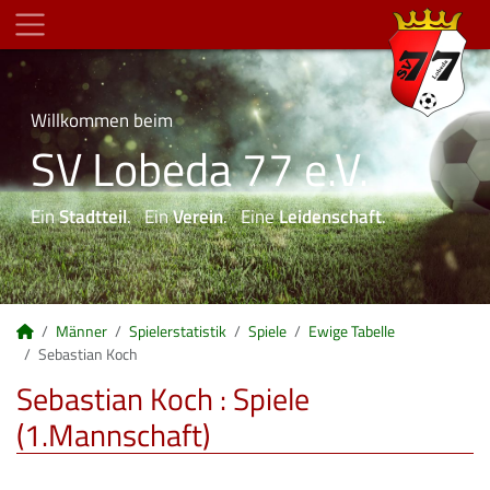
Willkommen beim
SV Lobeda 77 e.V.
Ein
Stadtteil
. Ein
Verein
. Eine
Leidenschaft
.
Männer
Spielerstatistik
Spiele
Ewige Tabelle
Sebastian Koch
Sebastian Koch : Spiele
(1.Mannschaft)