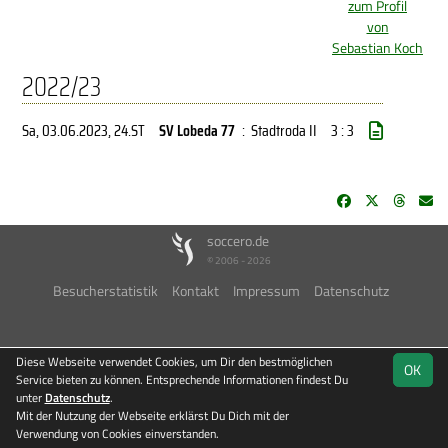
zum Profil
von
Sebastian Koch
2022/23
Sa, 03.06.2023
, 24.ST
SV Lobeda 77
:
Stadtroda II
3 : 3
soccero.de
© 2006 - 2026
Besucherstatistik
Kontakt
Impressum
Datenschutz
Diese Webseite verwendet Cookies, um Dir den bestmöglichen
OK
Service bieten zu können. Entsprechende Informationen findest Du
unter
Datenschutz
.
Mit der Nutzung der Webseite erklärst Du Dich mit der
Verwendung von Cookies einverstanden.