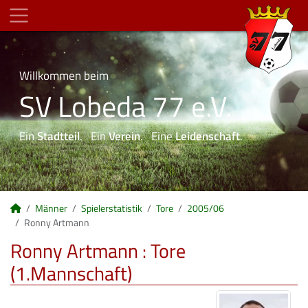
Willkommen beim
SV Lobeda 77 e.V.
Ein
Stadtteil
. Ein
Verein
. Eine
Leidenschaft
.
Männer
Spielerstatistik
Tore
2005/06
Ronny Artmann
Ronny Artmann : Tore
(1.Mannschaft)