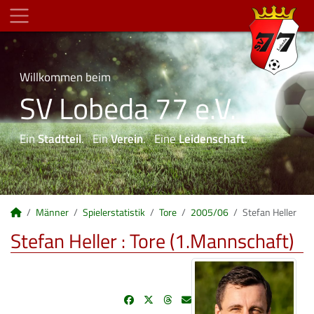
Willkommen beim
SV Lobeda 77 e.V.
Ein
Stadtteil
. Ein
Verein
. Eine
Leidenschaft
.
Männer
Spielerstatistik
Tore
2005/06
Stefan Heller
Stefan Heller : Tore (1.Mannschaft)