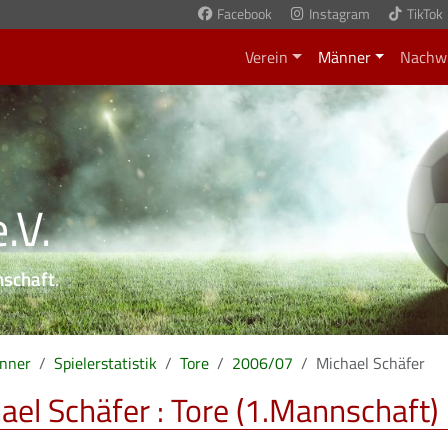
Facebook
Instagram
TikTok
Verein
Männer
Nachw
.V.
nschaft
.
nner
Spielerstatistik
Tore
2006/07
Michael Schäfer
ael Schäfer : Tore (1.Mannschaft)