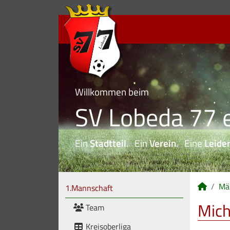
Willkommen beim
SV Lobeda 77 e
Ein
Stadtteil
. Ein
Verein
. Eine
Leide
Mä
1.Mannschaft
Mich
Team
Kreisoberliga