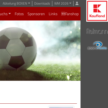
Abteilung BOXEN
Downloads
WM 2026
uchs
Fotos
Sponsoren
Links
🆕Fanshop