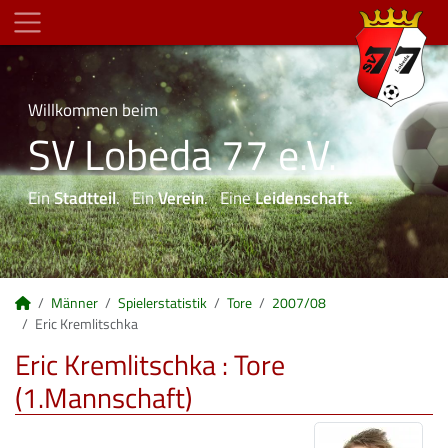
Willkommen beim
SV Lobeda 77 e.V.
Ein
Stadtteil
. Ein
Verein
. Eine
Leidenschaft
.
Männer
Spielerstatistik
Tore
2007/08
Eric Kremlitschka
Eric Kremlitschka : Tore
(1.Mannschaft)