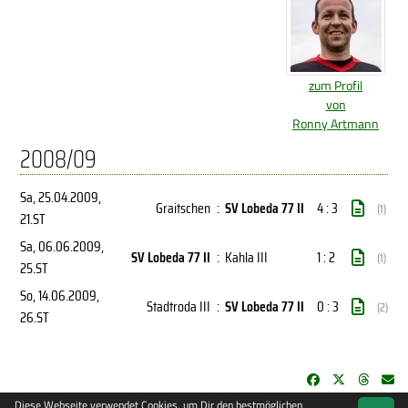
zum Profil
von
Ronny Artmann
2008/09
Sa, 25.04.2009
,
Graitschen
:
SV Lobeda 77 II
4 : 3
(1)
21.ST
Sa, 06.06.2009
,
SV Lobeda 77 II
:
Kahla III
1 : 2
(1)
25.ST
So, 14.06.2009
,
Stadtroda III
:
SV Lobeda 77 II
0 : 3
(2)
26.ST
Diese Webseite verwendet Cookies, um Dir den bestmöglichen