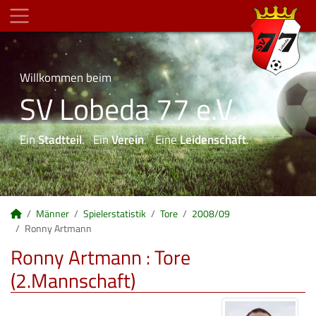
Willkommen beim
SV Lobeda 77 e.V.
Ein
Stadtteil
. Ein
Verein
. Eine
Leidenschaft
.
Männer
Spielerstatistik
Tore
2008/09
Ronny Artmann
Ronny Artmann : Tore
(2.Mannschaft)