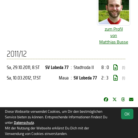
zum Profil
von
Matthias Busse
2011/12
Sa, 29.10.2011
, 8.ST
SV Lobeda 77
:
Stadtroda II
8 : 0
(1)
Sa, 10.03.2012
, 17.ST
Maua
:
SV Lobeda 77
2 : 3
(1)
Diese Webseite verwendet Cookies, um Dir den bestmöglichen
soccero.de
OK
Service bieten zu können. Entsprechende Informationen findest Du
© 2006 - 2026
unter
Datenschutz
.
Besucherstatistik
Kontakt
Impressum
Datenschutz
Mit der Nutzung der Webseite erklärst Du Dich mit der
Verwendung von Cookies einverstanden.