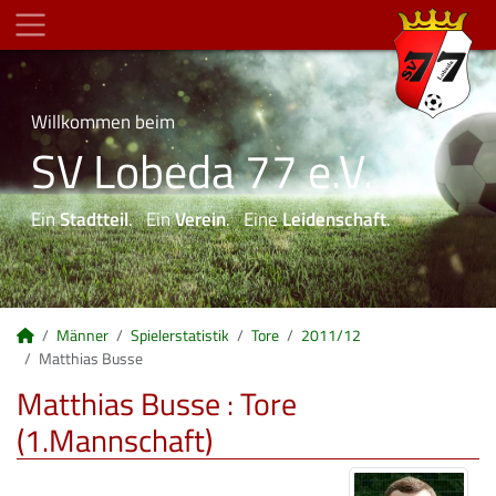
Willkommen beim
SV Lobeda 77 e.V.
Ein
Stadtteil
. Ein
Verein
. Eine
Leidenschaft
.
Männer
Spielerstatistik
Tore
2011/12
Matthias Busse
Matthias Busse : Tore
(1.Mannschaft)