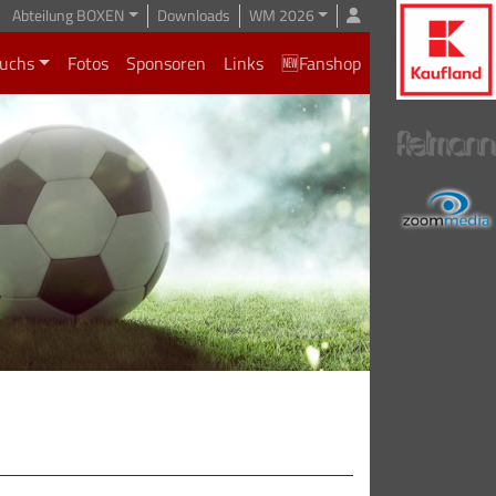
Abteilung BOXEN
Downloads
WM 2026
uchs
Fotos
Sponsoren
Links
🆕Fanshop