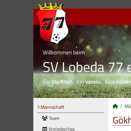
Willkommen beim
SV Lobeda 77 e
Ein
Stadtteil
. Ein
Verein
. Eine
Leide
Mä
1.Mannschaft
Gökh
Team
Kreisoberliga