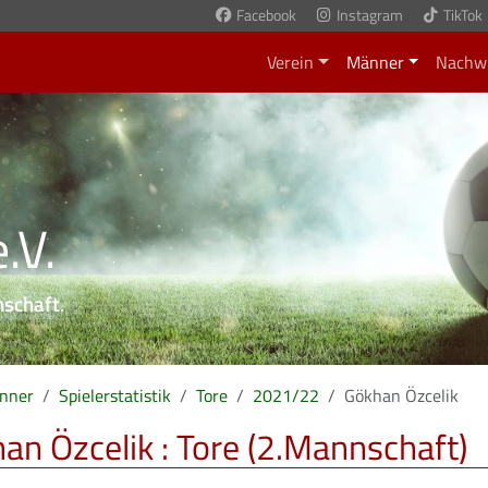
Facebook
Instagram
TikTok
Verein
Männer
Nachw
.V.
nschaft
.
nner
Spielerstatistik
Tore
2021/22
Gökhan Özcelik
an Özcelik : Tore (2.Mannschaft)