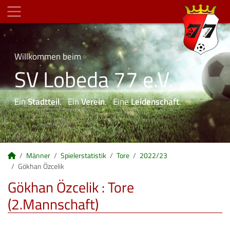
Willkommen beim
SV Lobeda 77 e.V.
Ein
Stadtteil
. Ein
Verein
. Eine
Leidenschaft
.
Männer
Spielerstatistik
Tore
2022/23
Gökhan Özcelik
Gökhan Özcelik : Tore
(2.Mannschaft)