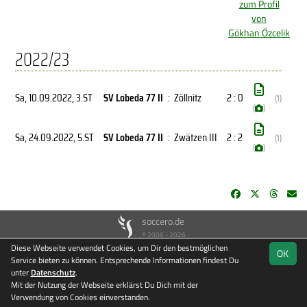
zum Profil
von
Gökhan Özcelik
2022/23
Sa, 10.09.2022
, 3.ST
SV Lobeda 77 II
:
Zöllnitz
2 : 0
(1)
(
)
Sa, 24.09.2022
, 5.ST
SV Lobeda 77 II
:
Zwätzen III
2 : 2
(1)
(
)
soccero.de
© 2006 - 2026
Diese Webseite verwendet Cookies, um Dir den bestmöglichen
OK
Besucherstatistik
Kontakt
Impressum
Datenschutz
Service bieten zu können. Entsprechende Informationen findest Du
unter
Datenschutz
.
Mit der Nutzung der Webseite erklärst Du Dich mit der
Verwendung von Cookies einverstanden.