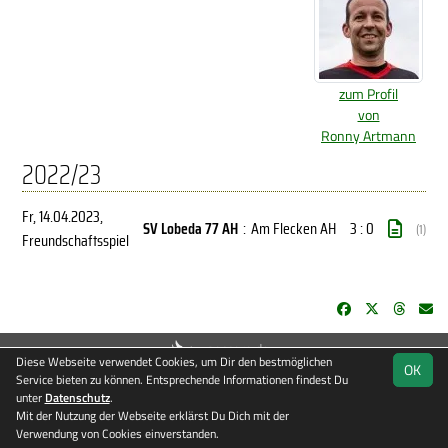
zum Profil
von
Ronny Artmann
2022/23
Fr, 14.04.2023
,
SV Lobeda 77 AH
:
Am Flecken AH
3 : 0
(1)
Freundschaftsspiel
soccero.de
Diese Webseite verwendet Cookies, um Dir den bestmöglichen
OK
© 2006 - 2026
Service bieten zu können. Entsprechende Informationen findest Du
unter
Datenschutz
Besucherstatistik
.
Kontakt
Impressum
Datenschutz
Mit der Nutzung der Webseite erklärst Du Dich mit der
Verwendung von Cookies einverstanden.