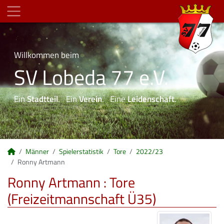
Willkommen beim
SV Lobeda 77 e.V.
Ein
Stadtteil
. Ein
Verein
. Eine
Leidenschaft
.
Männer
Spielerstatistik
Tore
2022/23
Ronny Artmann
Ronny Artmann : Tore
(Freizeitmannschaft Ü35)