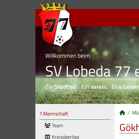
Willkommen beim
SV Lobeda 77 e
Ein
Stadtteil
. Ein
Verein
. Eine
Leide
Mä
1.Mannschaft
Gökh
Team
Kreisoberliga