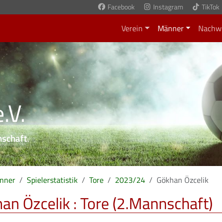
Facebook
Instagram
TikTok
Verein
Männer
Nachw
.V.
nschaft
.
nner
Spielerstatistik
Tore
2023/24
Gökhan Özcelik
an Özcelik : Tore (2.Mannschaft)