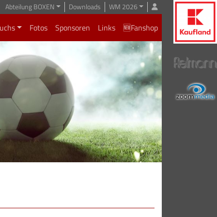
Abteilung BOXEN
Downloads
WM 2026
uchs
Fotos
Sponsoren
Links
🆕Fanshop