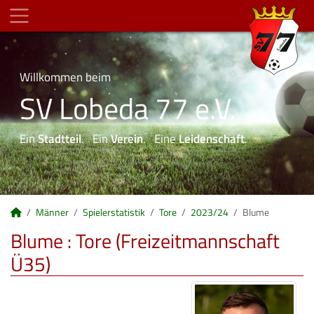
Willkommen beim
SV Lobeda 77 e.V.
Ein
Stadtteil
. Ein
Verein
. Eine
Leidenschaft
.
Männer
Spielerstatistik
Tore
2023/24
Blume
Blume : Tore (Freizeitmannschaft
Ü35)