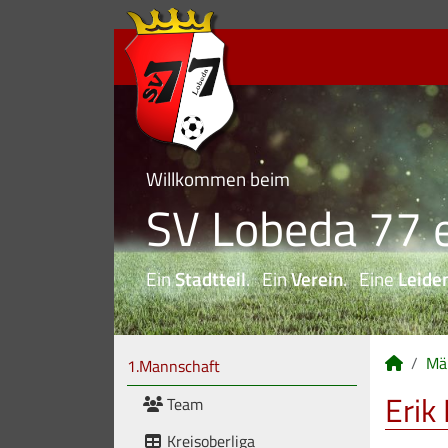
Willkommen beim
SV Lobeda 77 e
Ein
Stadtteil
. Ein
Verein
. Eine
Leide
Mä
1.Mannschaft
Erik
Team
Kreisoberliga