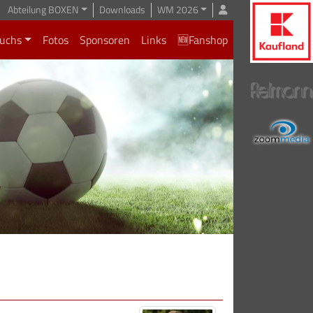
Abteilung BOXEN
Downloads
WM 2026
uchs
Fotos
Sponsoren
Links
🆕Fanshop