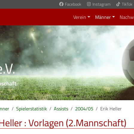
Facebook
Instagram
TikTok
Verein
Männer
Nachw
.V.
nschaft
.
nner
Spielerstatistik
Assists
2004/05
Erik Heller
 Heller : Vorlagen (2.Mannschaft)