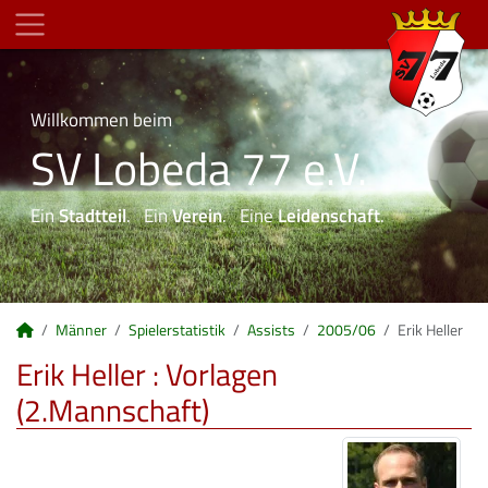
Willkommen beim
SV Lobeda 77 e.V.
Ein
Stadtteil
. Ein
Verein
. Eine
Leidenschaft
.
Männer
Spielerstatistik
Assists
2005/06
Erik Heller
Erik Heller : Vorlagen
(2.Mannschaft)