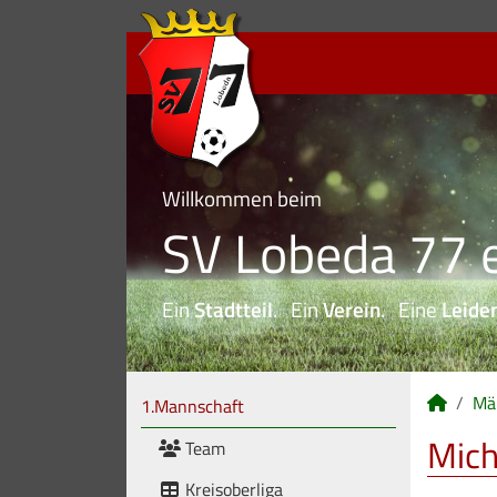
Willkommen beim
SV Lobeda 77 e
Ein
Stadtteil
. Ein
Verein
. Eine
Leide
Mä
1.Mannschaft
Mich
Team
Kreisoberliga