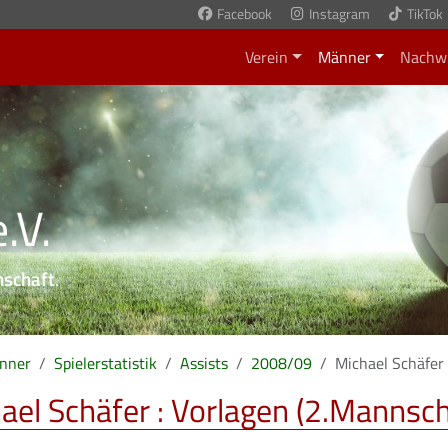
Facebook
Instagram
TikTok
Verein
Männer
Nachw
.V.
nschaft
.
nner
Spielerstatistik
Assists
2008/09
Michael Schäfer
ael Schäfer : Vorlagen (2.Mannsch