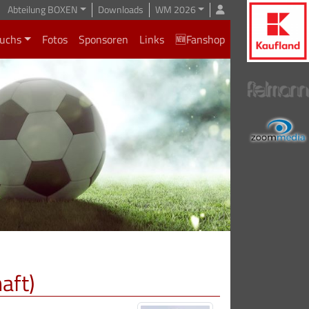
Abteilung BOXEN
Downloads
WM 2026
uchs
Fotos
Sponsoren
Links
🆕Fanshop
aft)