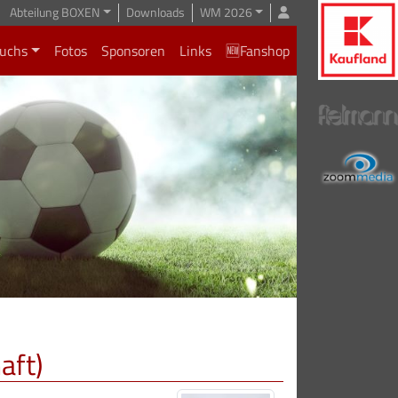
Abteilung BOXEN
Downloads
WM 2026
uchs
Fotos
Sponsoren
Links
🆕Fanshop
aft)