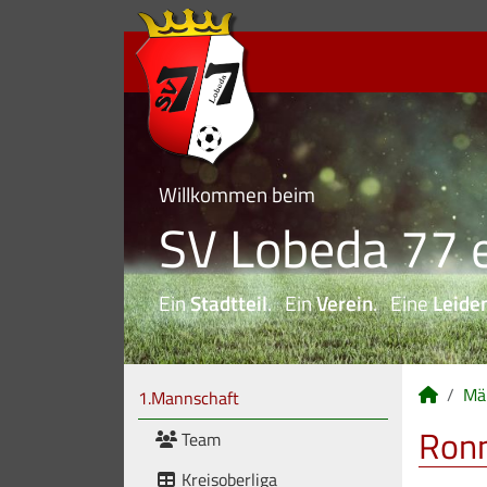
Willkommen beim
SV Lobeda 77 e
Ein
Stadtteil
. Ein
Verein
. Eine
Leide
Mä
1.Mannschaft
Ronn
Team
Kreisoberliga