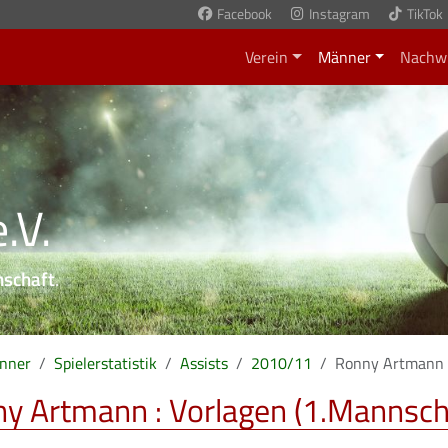
Facebook
Instagram
TikTok
Verein
Männer
Nachw
.V.
nschaft
.
nner
Spielerstatistik
Assists
2010/11
Ronny Artmann
y Artmann : Vorlagen (1.Mannsch