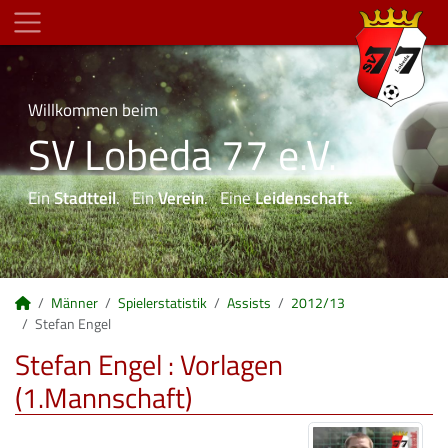
Willkommen beim
SV Lobeda 77 e.V.
Ein
Stadtteil
. Ein
Verein
. Eine
Leidenschaft
.
Männer
Spielerstatistik
Assists
2012/13
Stefan Engel
Stefan Engel : Vorlagen
(1.Mannschaft)